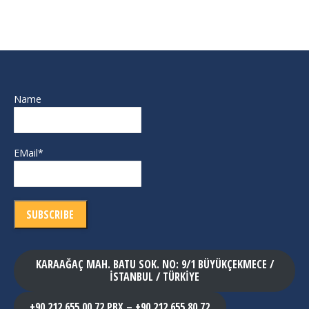
Name
EMail*
KARAAĞAÇ MAH. BATU SOK. NO: 9/1 BÜYÜKÇEKMECE /
İSTANBUL / TÜRKİYE
+90 212 655 00 72 PBX – +90 212 655 80 72