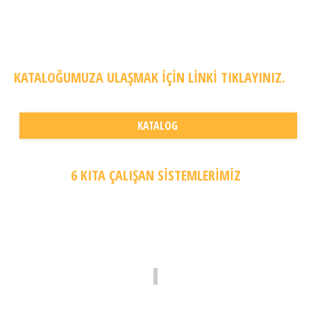
KATALOĞUMUZA ULAŞMAK IÇIN LINKI TIKLAYINIZ.
KATALOG
6 KITA ÇALIŞAN SİSTEMLERİMİZ
46.000 Metre Yıllık Konveyör Üretimi
21.000 Metre Yıllık Özel Zincir Üretimi