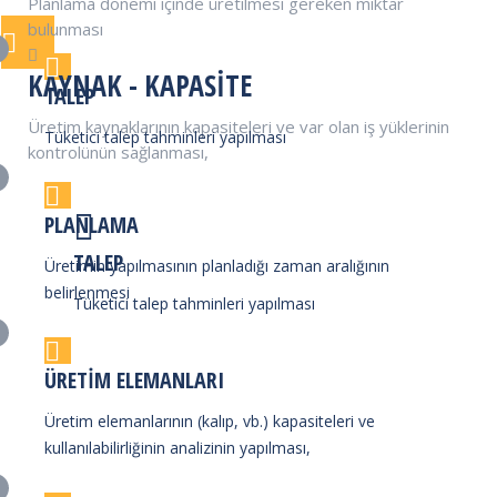
Planlama dönemi içinde üretilmesi gereken miktar
bulunması
KAYNAK - KAPASITE
TALEP
Üretim kaynaklarının kapasiteleri ve var olan iş yüklerinin
Tüketici talep tahminleri yapılması
kontrolünün sağlanması,
PLANLAMA
TALEP
Üretimin yapılmasının planladığı zaman aralığının
belirlenmesi
Tüketici talep tahminleri yapılması
ÜRETIM ELEMANLARI
Üretim elemanlarının (kalıp, vb.) kapasiteleri ve
kullanılabilirliğinin analizinin yapılması,