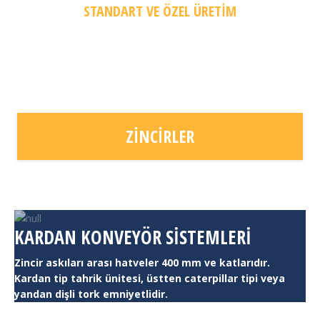
STANDART VE ÖZEL ÜRETİM
ÖZEL ÜRETİM ZİNCİRLER –
STANDART ZİNCİRLER
ZİNCİRLER
KARDAN KONVEYÖR SISTEMLERI
Zincir askıları arası hatveler 400 mm ve katlarıdır.
Kardan tip tahrik ünitesi, üstten caterpillar tipi veya
yandan dişli tork emniyetlidir.