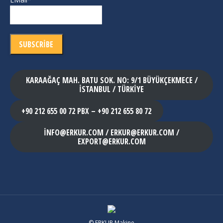
KARAAĞAÇ MAH. BATU SOK. NO: 9/1 BÜYÜKÇEKMECE /
İSTANBUL / TÜRKİYE
+90 212 655 00 72 PBX – +90 212 655 80 72
INFO@ERKUR.COM / ERKUR@ERKUR.COM /
EXPORT@ERKUR.COM
© ERKUR Makine