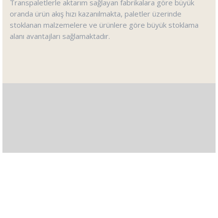
Transpaletlerle aktarım sağlayan fabrikalara göre büyük
oranda ürün akış hızı kazanılmakta, paletler üzerinde
stoklanan malzemelere ve ürünlere göre büyük stoklama
alanı avantajları sağlamaktadır.