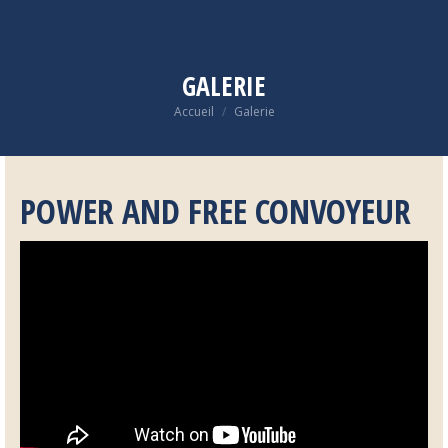
GALERIE
Vous êtes ici :
Accueil
Galerie
POWER AND FREE CONVOYEUR