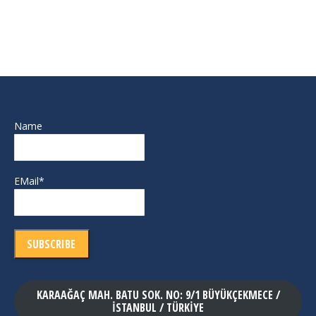
Name
EMail*
KARAAĞAÇ MAH. BATU SOK. NO: 9/1 BÜYÜKÇEKMECE /
İSTANBUL / TÜRKİYE