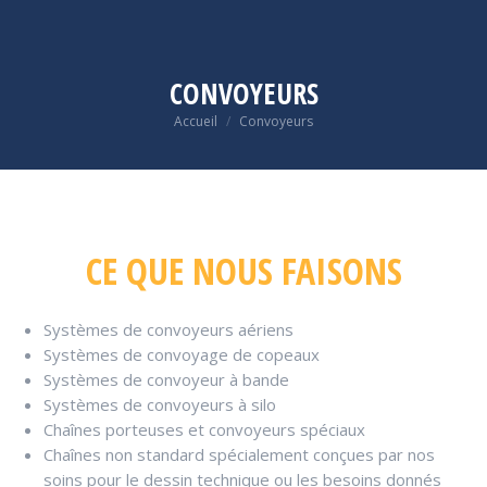
CONVOYEURS
Vous êtes ici :
Accueil
Convoyeurs
CE QUE NOUS FAISONS
Systèmes de convoyeurs aériens
Systèmes de convoyage de copeaux
Systèmes de convoyeur à bande
Systèmes de convoyeurs à silo
Chaînes porteuses et convoyeurs spéciaux
Chaînes non standard spécialement conçues par nos
soins pour le dessin technique ou les besoins donnés