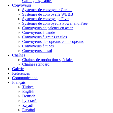
Catalogues, Tables
Convoyeurs
Systèmes de convoyeur Cardan
Systèmes de convoyage WEBB
Systèmes de convoyage Fivet
Systèmes de convoyeurs Power and Free
Convoyeurs de palettes en acier
Convoyeurs à bande
Convoyeurs à grains et silos
Convoyeurs de copeaux et de copeaux
Convoyeurs à tubes
Convoyeurs au sol
Chaînes
Chaînes de production spéciales
Chaînes standard
Galerie
Références
Communication
Français
Türkçe
English
Deutsch
Русский
العربية
Español