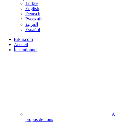
Türkçe
English
Deutsch
Русский
العربية
Español
Erkur.com
Accueil
İnstitutionnel
A
propos de nous