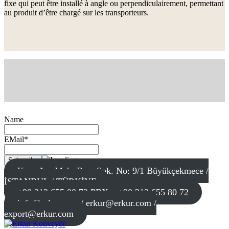
fixe qui peut être installé à angle ou perpendiculairement, permettant
au produit d’être chargé sur les transporteurs.
Name
EMail*
Karaağaç Mah. Batu Sok. No: 9/1 Büyükçekmece /
İSTANBUL / TÜRKİYE
+90 212 655 00 72 PBX – +90 212 655 80 72
info@erkur.com / erkur@erkur.com /
export@erkur.com