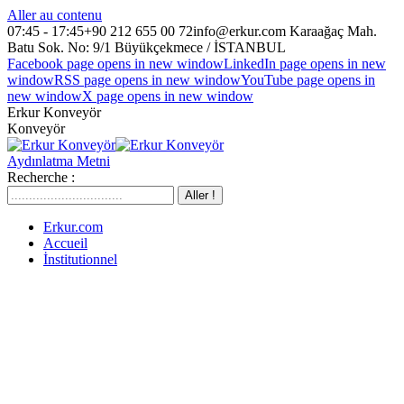
Aller au contenu
07:45 - 17:45
+90 212 655 00 72
info@erkur.com
Karaağaç Mah.
Batu Sok. No: 9/1 Büyükçekmece / İSTANBUL
Facebook page opens in new window
LinkedIn page opens in new
window
RSS page opens in new window
YouTube page opens in
new window
X page opens in new window
Erkur Konveyör
Konveyör
Aydınlatma Metni
Recherche :
Erkur.com
Accueil
İnstitutionnel