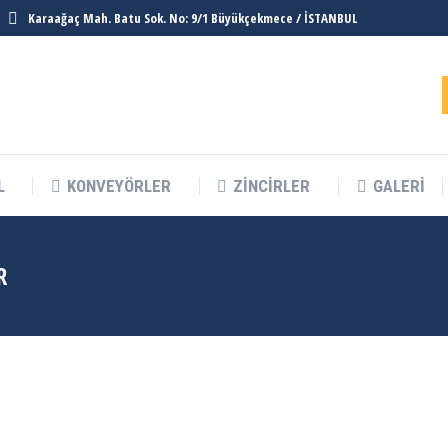
Karaağaç Mah. Batu Sok. No: 9/1 Büyükçekmece / İSTANBUL
L
KONVEYÖRLER
ZINCIRLER
GALERI
R