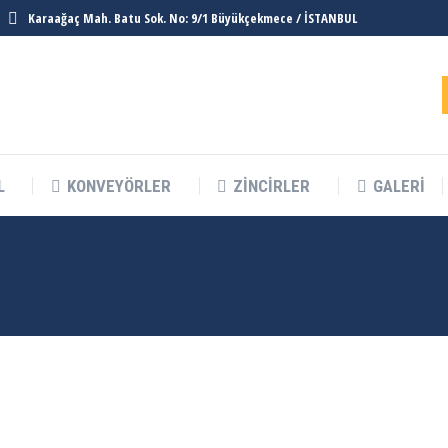
Karaağaç Mah. Batu Sok. No: 9/1 Büyükçekmece / İSTANBUL
L
KONVEYÖRLER
ZINCIRLER
GALERI