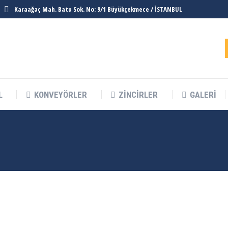
Karaağaç Mah. Batu Sok. No: 9/1 Büyükçekmece / İSTANBUL
L
KONVEYÖRLER
ZINCIRLER
GALERI