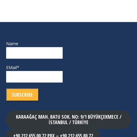
Name
EMail*
KARAAĞAÇ MAH. BATU SOK. NO: 9/1 BÜYÜKÇEKMECE /
İSTANBUL / TÜRKİYE
+90 212 655 00 72 PBX – +90 212 655 80 72