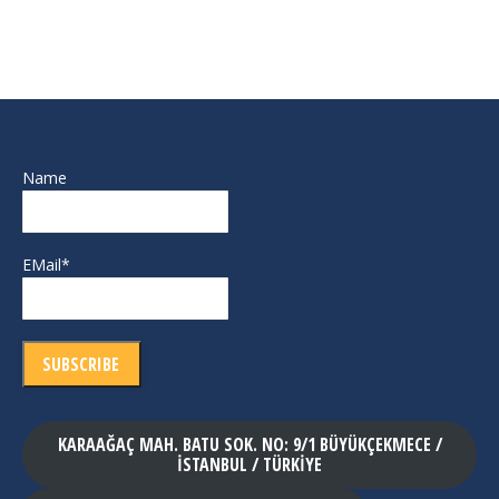
Name
EMail*
KARAAĞAÇ MAH. BATU SOK. NO: 9/1 BÜYÜKÇEKMECE /
İSTANBUL / TÜRKİYE