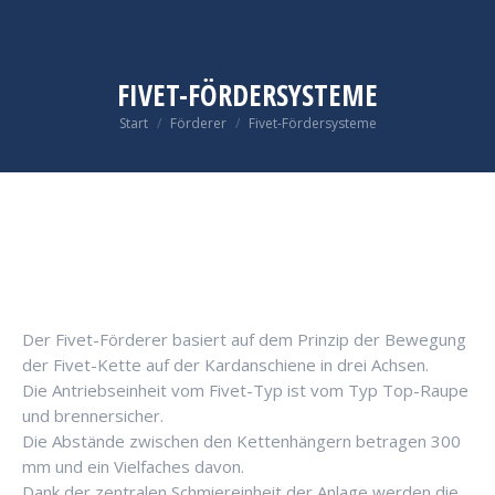
FIVET-FÖRDERSYSTEME
Sie befinden sich hier:
Start
Förderer
Fivet-Fördersysteme
Der Fivet-Förderer basiert auf dem Prinzip der Bewegung
der Fivet-Kette auf der Kardanschiene in drei Achsen.
Die Antriebseinheit vom Fivet-Typ ist vom Typ Top-Raupe
und brennersicher.
Die Abstände zwischen den Kettenhängern betragen 300
mm und ein Vielfaches davon.
Dank der zentralen Schmiereinheit der Anlage werden die