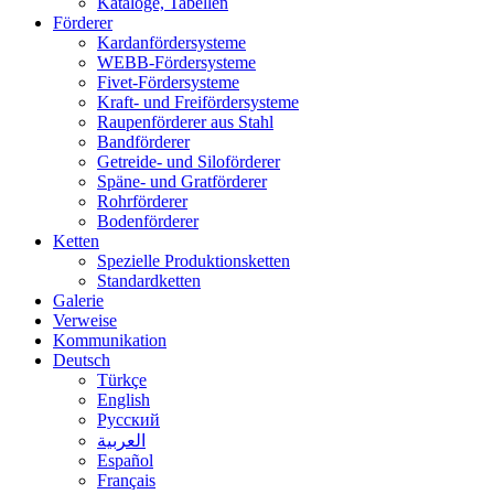
Kataloge, Tabellen
Förderer
Kardanfördersysteme
WEBB-Fördersysteme
Fivet-Fördersysteme
Kraft- und Freifördersysteme
Raupenförderer aus Stahl
Bandförderer
Getreide- und Siloförderer
Späne- und Gratförderer
Rohrförderer
Bodenförderer
Ketten
Spezielle Produktionsketten
Standardketten
Galerie
Verweise
Kommunikation
Deutsch
Türkçe
English
Русский
العربية
Español
Français