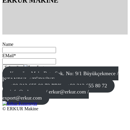
ERKUR MAKİNE
Name
EMail*
Karaağaç Mah. Batu Sok. No: 9/1 Büyükçekmece /
İSTANBUL / TÜRKİYE
+90 212 655 00 72 PBX – +90 212 655 80 72
info@erkur.com / erkur@erkur.com /
export@erkur.com
© ERKUR Makine