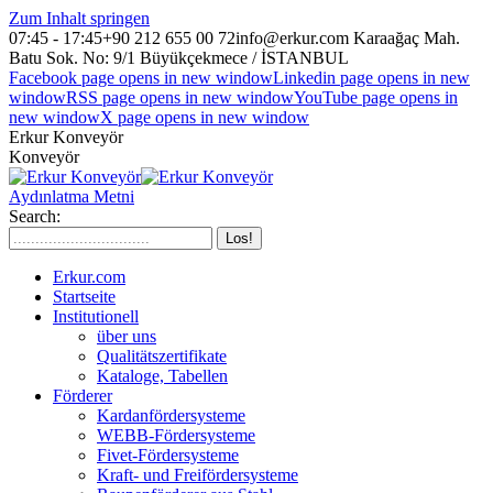
Zum Inhalt springen
07:45 - 17:45
+90 212 655 00 72
info@erkur.com
Karaağaç Mah.
Batu Sok. No: 9/1 Büyükçekmece / İSTANBUL
Facebook page opens in new window
Linkedin page opens in new
window
RSS page opens in new window
YouTube page opens in
new window
X page opens in new window
Erkur Konveyör
Konveyör
Aydınlatma Metni
Search:
Erkur.com
Startseite
Institutionell
über uns
Qualitätszertifikate
Kataloge, Tabellen
Förderer
Kardanfördersysteme
WEBB-Fördersysteme
Fivet-Fördersysteme
Kraft- und Freifördersysteme