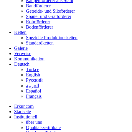
Raupenförderer aus Stahl
Bandförderer
Getreide- und Siloförderer
Späne- und Gratförderer
Rohrförderer
Bodenförderer
Ketten
Spezielle Produktionsketten
Standardketten
Galerie
Verweise
Kommunikation
Deutsch
Türkçe
English
Русский
العربية
Español
Français
Erkur.com
Startseite
Institutionell
über uns
Qualitätszertifikate