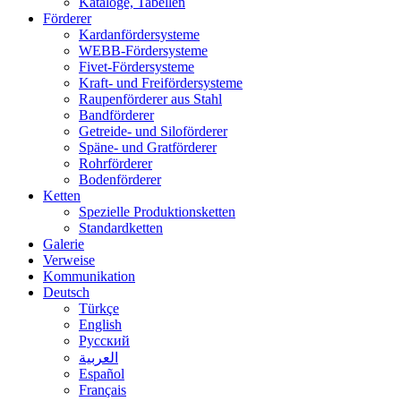
Kataloge, Tabellen
Förderer
Kardanfördersysteme
WEBB-Fördersysteme
Fivet-Fördersysteme
Kraft- und Freifördersysteme
Raupenförderer aus Stahl
Bandförderer
Getreide- und Siloförderer
Späne- und Gratförderer
Rohrförderer
Bodenförderer
Ketten
Spezielle Produktionsketten
Standardketten
Galerie
Verweise
Kommunikation
Deutsch
Türkçe
English
Русский
العربية
Español
Français