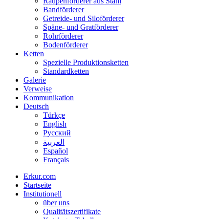
Raupenförderer aus Stahl
Bandförderer
Getreide- und Siloförderer
Späne- und Gratförderer
Rohrförderer
Bodenförderer
Ketten
Spezielle Produktionsketten
Standardketten
Galerie
Verweise
Kommunikation
Deutsch
Türkçe
English
Русский
العربية
Español
Français
Erkur.com
Startseite
Institutionell
über uns
Qualitätszertifikate