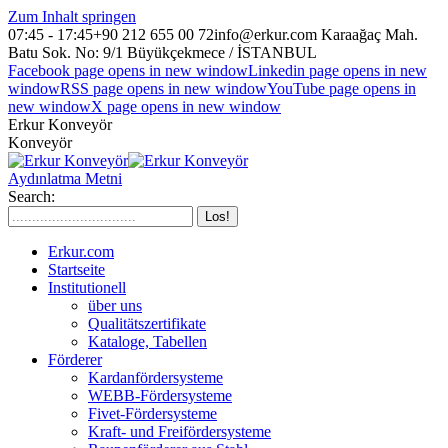
Zum Inhalt springen
07:45 - 17:45
+90 212 655 00 72
info@erkur.com
Karaağaç Mah.
Batu Sok. No: 9/1 Büyükçekmece / İSTANBUL
Facebook page opens in new window
Linkedin page opens in new
window
RSS page opens in new window
YouTube page opens in
new window
X page opens in new window
Erkur Konveyör
Konveyör
Aydınlatma Metni
Search:
Erkur.com
Startseite
Institutionell
über uns
Qualitätszertifikate
Kataloge, Tabellen
Förderer
Kardanfördersysteme
WEBB-Fördersysteme
Fivet-Fördersysteme
Kraft- und Freifördersysteme