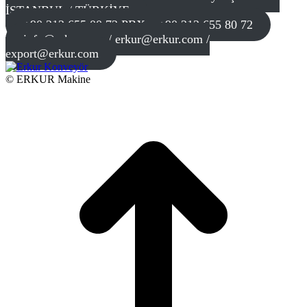
İSTANBUL / TÜRKİYE
+90 212 655 00 72 PBX – +90 212 655 80 72
info@erkur.com / erkur@erkur.com /
export@erkur.com
© ERKUR Makine